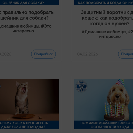
к правильно подобрать
Защитный воротник 
ошейник для собаки?
кошек: как подобрать
когда он нужен?
омашние любимцы, #Это
интересно
#Домашние любимцы, #
интересно
3.2026
04.02.2026
Подробнее
Подро