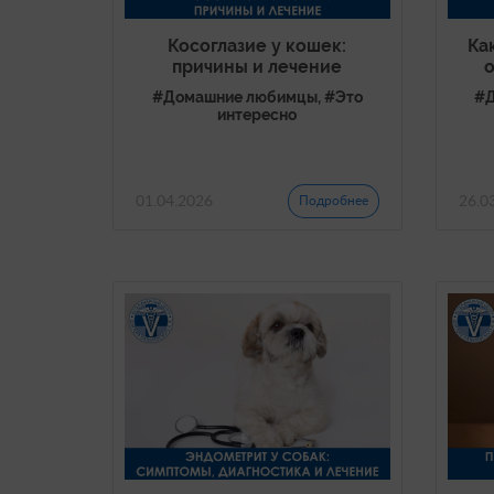
Косоглазие у кошек:
Ка
причины и лечение
#Домашние любимцы, #Это
#Д
интересно
01.04.2026
26.0
Подробнее