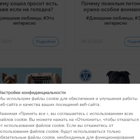
ему кошка просит есть,
Почему пожилым пито
аже если не голодна?
нужно особое вниман
омашние любимцы, #Это
#Домашние любимцы, #
интересно
интересно
2.2025
05.12.2025
Подробнее
Подро
Настройки конфиденциальности
Мы используем файлы cookie для обеспечения и улучшения работы
веб-сайта и качества ваших посещений веб-сайта.
Нажимая «Принять вce », вы соглашаетесь с использованием всех
файлов cookie. Вы можете нажать на «Отклонить», чтобы отказаться
от использования файлов сookie. Если вы откажетесь от
ак правильно выбрать
Что такое кёрунг соба
использования файлов cookie, будут использоваться только
реноску для питомца?
для чего он нужен?
обязательные файлы cookie, необходимые для функционирования