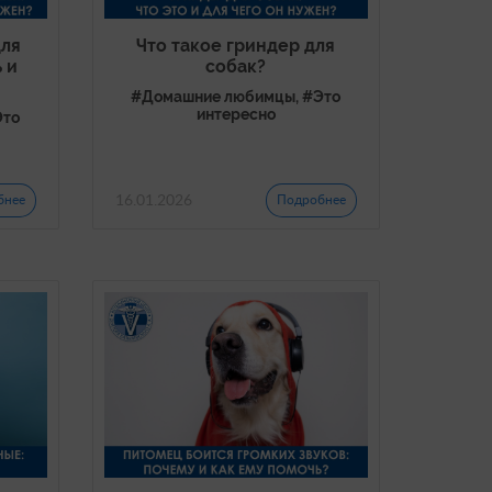
для
Что такое гриндер для
 и
собак?
#Домашние любимцы, #Это
интересно
Это
16.01.2026
бнее
Подробнее