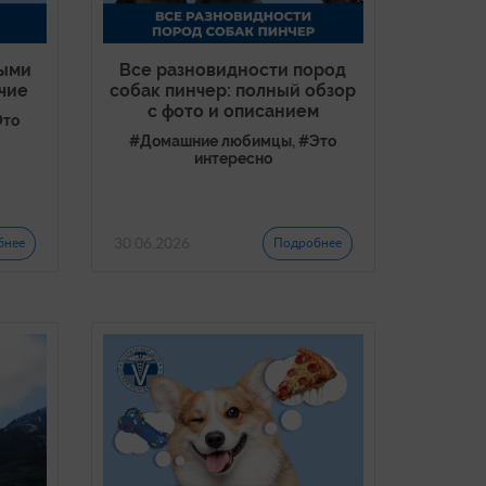
ными
Все разновидности пород
чие
собак пинчер: полный обзор
с фото и описанием
Это
#Домашние любимцы, #Это
интересно
30.06.2026
бнее
Подробнее