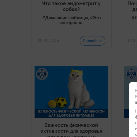
Что такое эндометрит у
Поч
собак?
д
#Домашние любимцы, #Это
#Д
интересно
08.01.2026
17.1
Подробнее
Важность физической
К
активности для здоровья
пе
домашних животных