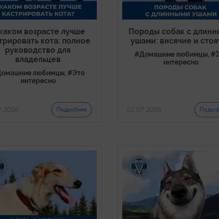
каком возрасте лучше
Породы собак с длин
трировать кота: полное
ушами: висячие и стоя
руководство для
#Домашние любимцы, #
владельцев
интересно
омашние любимцы, #Это
интересно
7.2026
02.07.2026
Подробнее
Подро