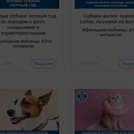
зые собаки: полный гид
Собаки-волки: поро
по породам с фото,
собак, похожие на во
названиями и
#Домашние любимцы, #
характеристиками
интересно
омашние любимцы, #Это
интересно
6.2026
22.04.2026
Подробнее
Подро