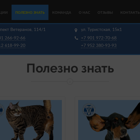
КЦИИ
ПОЛЕЗНО ЗНАТЬ
КОМАНДА
О НАС
ОТЗЫВЫ
КОНТАКТ
пект Ветеранов, 114/1
ул. Туристская, 15к1
31 266-92-66
+7 901 972-70-68
12 618-99-20
+7 952 380-93-93
Полезно знать