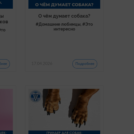
ды
О чём думает собака?
лков
#Домашние любимцы, #Это
интересно
Это
17.04.2026
бнее
Подробнее