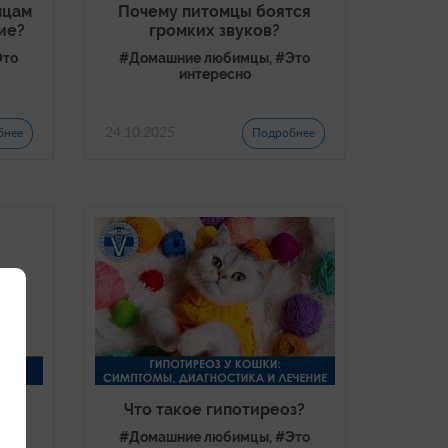
мцам
Почему питомцы боятся
ие?
громких звуков?
Это
#Домашние любимцы, #Это
интересно
24.10.2025
бнее
Подробнее
к и
Что такое гипотиреоз?
#Домашние любимцы, #Это