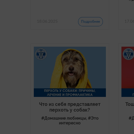
18.06.2025
17.0
Подробнее
Что из себя представляет
Тош
перхоть у собак?
#Домашние любимцы, #Это
#Д
интересно