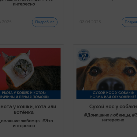
интересно
6.2025
03.04.2025
Подробнее
Подро
нота у кошки, кота или
Сухой нос у собак
котёнка
#Домашние любимцы, #
интересно
омашние любимцы, #Это
интересно