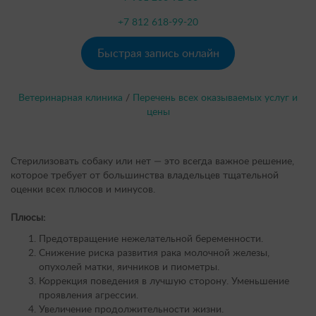
0
Наложение шва
150 руб.
0
Послеоперационная обработка швов
350 руб.
за один шов
+7 812 618-99-20
0
Десмургия
от 700 руб.
0
Снятие шовного материала
200 руб.
наложение повязки
Быстрая запись онлайн
0
Послеоперационная обработка швов
250 руб.
0
Промывание раны с дренированием
от 700 руб.
Ветеринарная клиника
/
Перечень всех оказываемых услуг и
0
Десмургия
500 руб.
0
Эвакуация транссудата из брюшной
2000 руб.
цены
наложение повязки
полости
1 час
0
Промывание раны с дренированием
700 руб.
Стерилизовать собаку или нет — это всегда важное решение,
0
Кастрация кота с учётом анестезии
3200 руб.
0
Эвакуация транссудата из брюшной
2000 руб.
которое требует от большинства владельцев тщательной
полости
оценки всех плюсов и минусов.
0
Кастрация кобеля до 3кг
8000 руб.
1 час
Плюсы:
0
Кастрация кобеля 3-5кг
10000 руб.
12
Кастрация кота с учётом анестезии
3100 руб.
Предотвращение нежелательной беременности.
0
Кастрация кобеля 5-10кг
12000 руб.
Снижение риска развития рака молочной железы,
13
Кастрация кобеля до 3кг
4500 руб.
опухолей матки, яичников и пиометры.
0
Кастрация кобеля 10-20кг
17000 руб.
Коррекция поведения в лучшую сторону. Уменьшение
0
Кастрация кобеля 3-5кг
7000 руб.
проявления агрессии.
0
Кастрация кобеля 20-30кг
20000 руб.
Увеличение продолжительности жизни.