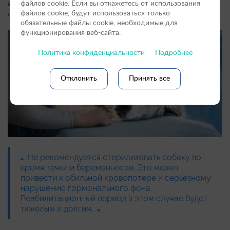
файлов сookie. Если вы откажетесь от использования
восстановительный период. Взрослых собак обычно
файлов cookie, будут использоваться только
стерилизуют по медицинским показаниям.
обязательные файлы cookie, необходимые для
функционирования веб-сайта.
Политика конфиденциальности
Подробнее
Отклонить
Принять все
Не рекомендуется стерилизовать собаку во
время течки и беременности. Это может
привести к обильной кровопотере и серьезному
нарушению гормонального фона.
Реабилитационный период в этом случае будет
тяжелым и долгим.