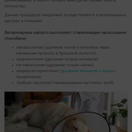
размножению, а значит больше никогда не сможет иметь
потомство.
Данная процедура ежедневно осуществляется в ветеринарных
центрах и клиниках.
Ветеринарные хирурги выполняют стерилизацию несколькими
способами:
лапароскопия (удаление матки и яичников через
маленькие проколы в брюшной полости);
овариэктомия (удаление только яичников);
гистерэктомия (удаление только матки);
овариогистерэктомия
(удаление яичников и матки
с
придатками);
трубная окклюзия (перевязывание маточных труб).