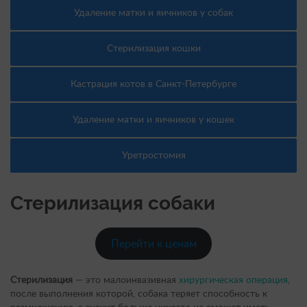
Удаление матки и яичников у собак
Стерилизация кошки
Кастрация котов в Санкт-Петербурге
Удаление матки и яичников у кошек
Уретростомия
Стерилизация собаки
Перейти к ценам
Стерилизация
— это малоинвазивная
хирургическая операция
,
после выполнения которой, собака теряет способность к