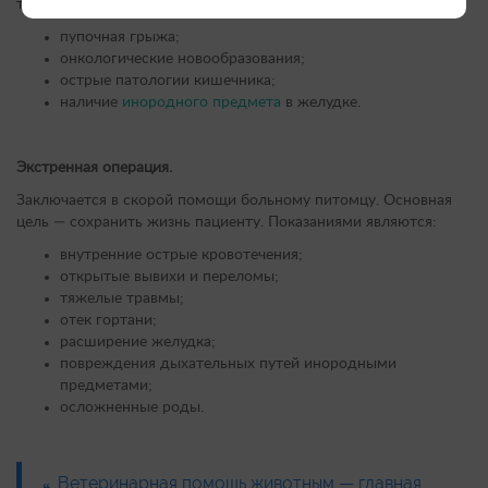
течение 1-2 дней. Так оперируются:
пупочная грыжа;
онкологические новообразования;
острые патологии кишечника;
наличие
инородного предмета
в желудке.
Экстренная операция.
Заключается в скорой помощи больному питомцу. Основная
цель — сохранить жизнь пациенту. Показаниями являются:
внутренние острые кровотечения;
открытые вывихи и переломы;
тяжелые травмы;
отек гортани;
расширение желудка;
повреждения дыхательных путей инородными
предметами;
осложненные роды.
Ветеринарная помощь животным — главная