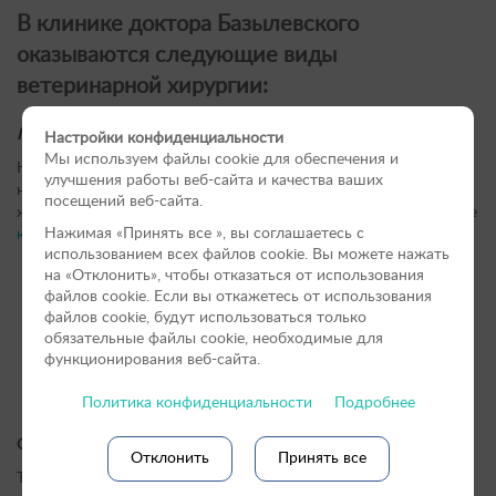
В клинике доктора Базылевского
оказываются следующие виды
ветеринарной хирургии:
Плановая операция.
Настройки конфиденциальности
Мы используем файлы cookie для обеспечения и
Назначается заранее. При этом питомцу не требуется
улучшения работы веб-сайта и качества ваших
немедленного проведения процедуры для сохранения его
посещений веб-сайта.
жизни. Животное начинают подготавливать постепенно, после
Нажимая «Принять вce », вы соглашаетесь с
консультации с ветеринаром
. Сюда входят:
использованием всех файлов cookie. Вы можете нажать
стерилизация
;
на «Отклонить», чтобы отказаться от использования
кастрация
;
файлов сookie. Если вы откажетесь от использования
косметические вмешательства (купирование хвоста,
файлов cookie, будут использоваться только
ушей, устранение различных дефектов);
обязательные файлы cookie, необходимые для
оперирование суставов;
функционирования веб-сайта.
удаление зубов
.
Политика конфиденциальности
Подробнее
Срочная операция.
Отклонить
Принять все
Требует быстрой подготовки животного и проводится в