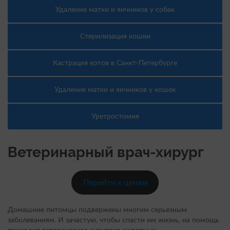
Удаление матки и яичников у собак
Стерилизация кошки
Кастрация котов в Санкт-Петербурге
Удаление матки и яичников у кошек
Уретростомия
Ветеринарный врач-хирург
Перейти к ценам
Домашние питомцы подвержены многим серьезным
заболеваниям. И зачастую, чтобы спасти им жизнь, на помощь