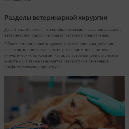
передние конечности, по показаниям
0
Удаление когтевых фаланг у кошек
6000 руб.
Разделы ветеринарной хирургии
задние конечности, по показаниям
Давайте разберемся, что вообще означают названия разделов
ветеринарной хирургии: общая, частная и оперативная.
Общая ветеринарная хирургия, изучает причины, условия
развития, клиническую картину, течение и диагностику
хирургических патологий, которые встречается в организме
животных, а также занимается разработкой лечебных и
профилактических процедур.