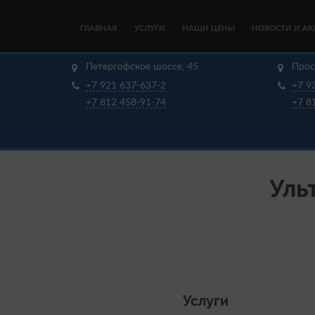
ГЛАВНАЯ
УСЛУГИ
НАШИ ЦЕНЫ
НОВОСТИ И А
Петергофское шоссе, 45
Прос
+7 921 637-637-2
+7 9
+7 812 458-91-74
+7 8
Уль
Услуги