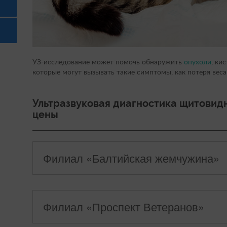
УЗ-исследование может помочь обнаружить
опухоли
, ки
которые могут вызывать такие симптомы, как потеря вес
Ультразвуковая диагностика щитовид
цены
Филиал «Балтийская жемчужина»
Ультразвуковая диагностика
0
УЗИ обзорное брюшной полости
Филиал «Проспект Ветеранов»
0
УЗИ печени
Ультразвуковая диагностика