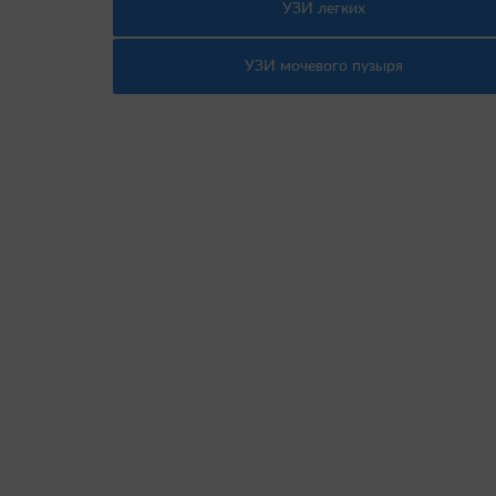
УЗИ легких
УЗИ мочевого пузыря