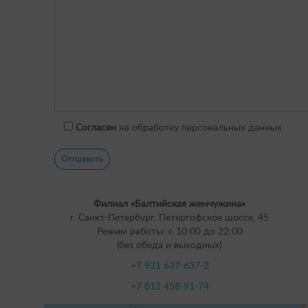
8
Приём кардиолога + полное УЗИ сердца
Повторный приём кардиолога (в течение 2 недель) — бесплат
Согласен
на обработку персональных данных
Филиал «Балтийская жемчужина»
г. Санкт-Петербург, Петергофское шоссе, 45
Режим работы: с 10:00 до 22:00
(без обеда и выходных)
+7 921 637-637-2
+7 812 458-91-74