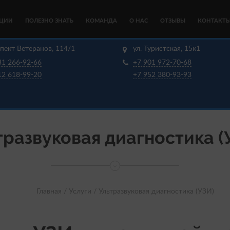
КЦИИ
ПОЛЕЗНО ЗНАТЬ
КОМАНДА
О НАС
ОТЗЫВЫ
КОНТАКТ
пект Ветеранов, 114/1
ул. Туристская, 15к1
31 266-92-66
+7 901 972-70-68
12 618-99-20
+7 952 380-93-93
тразвуковая диагностика (
Главная /
Услуги /
Ультразвуковая диагностика (УЗИ)