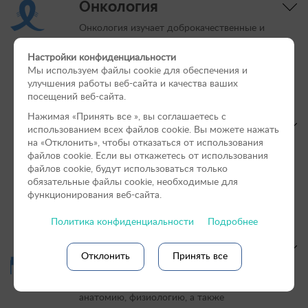
Онкология
Онкология изучает доброкачественные и
злокачественные опухоли, механизмы и
закономерности их возникновения и
Настройки конфиденциальности
развития, методы их профилактики,
Мы используем файлы cookie для обеспечения и
диагностики и лечения.
улучшения работы веб-сайта и качества ваших
посещений веб-сайта.
Нажимая «Принять вce », вы соглашаетесь с
Ортопедия и
использованием всех файлов cookie. Вы можете нажать
травматология
на «Отклонить», чтобы отказаться от использования
файлов сookie. Если вы откажетесь от использования
Травматология отвечает за изучение
файлов cookie, будут использоваться только
влияния на организм животного
обязательные файлы cookie, необходимые для
различных травмирующих воздействий,
функционирования веб-сайта.
последствий травм и их лечение.
Политика конфиденциальности
Подробнее
Офтальмология
Отклонить
Принять все
Офтальмология — это область
ветеринарии, изучающая глаз, его
анатомию, физиологию, а также