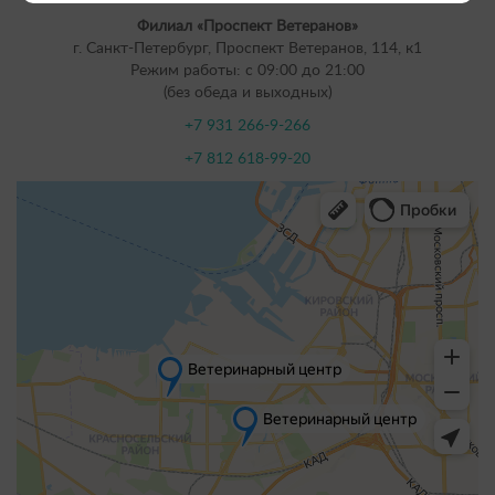
Филиал «Проспект Ветеранов»
г. Санкт-Петербург, Проспект Ветеранов, 114, к1
Режим работы: с 09:00 до 21:00
(без обеда и выходных)
+7 931 266-9-266
+7 812 618-99-20