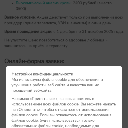
Биохимический анализ крови
: 2400 рублей (вместо
3500).
Важное условие:
Акция действует только при выполнении всех
процедур (приём терапевта, УЗИ и анализы) в один день.
Время проведения акции:
с 1 декабря по 31 декабря 2025 года.
Не упустите шанс позаботиться о здоровье любимца –
запишитесь на приём к терапевту!
Онлайн-форма заявки:
Настройки конфиденциальности
Мы используем файлы cookie для обеспечения и
улучшения работы веб-сайта и качества ваших
посещений веб-сайта.
Нажимая «Принять вce », вы соглашаетесь с
использованием всех файлов cookie. Вы можете нажать
на «Отклонить», чтобы отказаться от использования
файлов сookie. Если вы откажетесь от использования
файлов cookie, будут использоваться только
обязательные файлы cookie, необходимые для