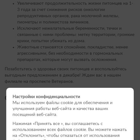
Увеличивают продолжительность жизни питомцев на 1-
3 года за счет снижения рисков онкологии
репродуктивных органов, рака молочной железы,
пиометры и поликистоза яичников.​
Исключают нежелательные беременности, течки и
связанные с ними проблемы: метку территории, громкие
крики, попытки убежать из дома.​
Животные становятся спокойнее, покладистее, менее
агрессивными, без необходимости в гормональных
препаратах, которые могут вызвать осложнения.
Позаботьтесь о здоровье своих питомцев и воспользуйтесь
выгодным предложением в декабре! Ждем вас в нашем
филиале на проспекте Ветеранов.
Настройки конфиденциальности
Онлайн-форма для записи:
Мы используем файлы cookie для обеспечения и
улучшения работы веб-сайта и качества ваших
посещений веб-сайта.
Нажимая «Принять вce », вы соглашаетесь с
использованием всех файлов cookie. Вы можете нажать
на «Отклонить», чтобы отказаться от использования