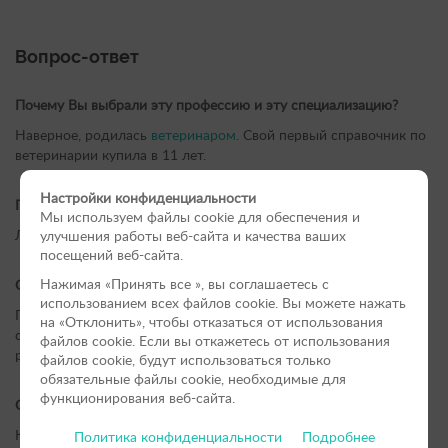
Вопрос-ответ
Почему Вы выбрали эту профессию и эту специализацию?
Наверное, родилась
ветеринаром
. Свой первый справочник по
ветеринарии купила в 11 лет.
Настройки конфиденциальности
Почему Ветеринарный центр доктора Базылевского А.А.?
Мы используем файлы cookie для обеспечения и
Лечим по-настоящему и ставим диагноз.
улучшения работы веб-сайта и качества ваших
посещений веб-сайта.
Нажимая «Принять вce », вы соглашаетесь с
Самый запоминающийся клинический случай из практики
использованием всех файлов cookie. Вы можете нажать
Переводила статью по диетологии от Американского клуба
на «Отклонить», чтобы отказаться от использования
скунсов для клиентов, которые планировали заниматься их
файлов сookie. Если вы откажетесь от использования
разведением.
файлов cookie, будут использоваться только
обязательные файлы cookie, необходимые для
функционирования веб-сайта.
Совет владельцам животных
Кормите животных чем-то одним. Не мешайте корма.
Политика конфиденциальности
Подробнее